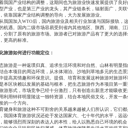
国产业结构的调整，这期间也为旅游业快速发展提供了良好的
型产业，也是第三产业的龙头，其产业链条长，辐射面广，关联
，依靠国家产业结构调整的导向，大力发展旅游业。
国加入WTO后，国内旅游业及相关行业加速与国际接轨，这
的机遇。国内二级市场容易受到省内其他地区、陕西、湖南、江
，分割了原有的旅游市场。旅游者已对旅游产品有了更大的选择
，更高的标准。
化旅游如何进行功能定位：
游是一种返璞归真、追求生活环境和对自然、山林有明显指向
结合本项目的周边环境，从水体湖泊、沙地到草地多元的生态景
中提高其情趣和环保意识。提倡、培育和发展这种旅游对旅游环
是本区块赖以发展的基础与根本，把生态旅游作为本项目第一重
旅游形式，市场竞争已经十分激烈，只有创造出新意才能吸收更
用利用钟祥明显陵这一独特资源，结合本地民俗文化，开发一条
发的一个方向。
身和旅游这种不可割舍的关系越来越被人们所认识，它们都
，我国体育旅游状况还处于发达国家六、七十年代的水平，远远
，能够强烈而深刻的表达人的本性，给人以熟悉自己环境的机会