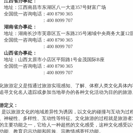
省办事处：
：江西南昌市东湖区八一大道357号财富广场
一咨询电话：400 8790 365
00 8099 707
省办事处：
湖南长沙市芙蓉区五一东路235号湘域中央商务大厦12
一咨询电话：400 8790 365
00 8099 707
省办事处：
：山西太原市小店区平阳路1号金茂国际B座
一咨询电话：400 8790 365
00 8099 707
游定义是指通过旅游实现感知、了解、体察人类文化具体内
追寻文化名人遗踪或参加当地举办的各种文化活动为目的的旅游
游定义：
以旅游文化的地域差异性为诱因，以文化的碰撞与互动为过程
、神秘性、多样性、互动性等特征。文化旅游的过程就是旅游者
的主要功能之一，它给人一种超然的文化感受，这种文化感受以
功能、教育启示功能和民族、宗教情感寄托功能。